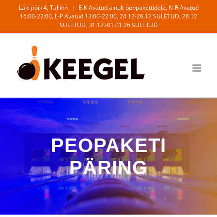
Skip
Laki põik 4, Tallinn
|
E-K Avatud ainult peopakettidele, N-R Avatud
16:00-22:00, L-P Avatud 13:00-22:00, 24.12-26.12 SULETUD, 28.12
to
SULETUD, 31.12.-01.01.26 SULETUD
content
PEOPAKETI
PÄRING